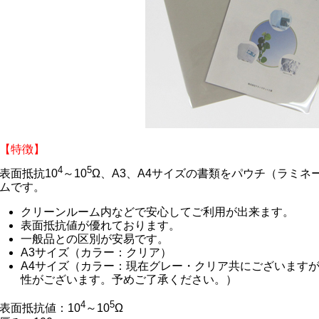
【特徴】
4
5
表面抵抗10
～10
Ω、A3、A4サイズの書類をパウチ（ラミ
ムです。
クリーンルーム内などで安心してご利用が出来ます。
表面抵抗値が優れております。
一般品との区別が安易です。
A3サイズ（カラー：クリア）
A4サイズ（カラー：現在グレー・クリア共にございます
性がございます。予めご了承ください。）
4
5
表面抵抗値：10
～10
Ω