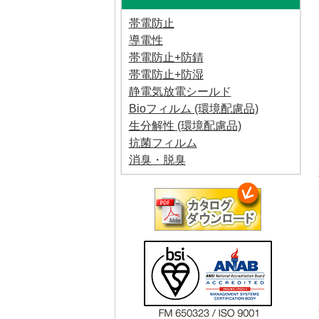
帯電防止
導電性
帯電防止+防錆
帯電防止+防湿
静電気放電シールド
Bioフィルム (環境配慮品)
生分解性 (環境配慮品)
抗菌フィルム
消臭・脱臭